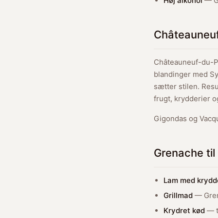
Høj alkohol
— Gr
Châteauneu
Châteauneuf-du-Pa
blandinger med Sy
sætter stilen. Res
frugt, krydderier 
Gigondas og Vacqu
Grenache ti
Lam med krydd
Grillmad
— Grena
Krydret kød
— t