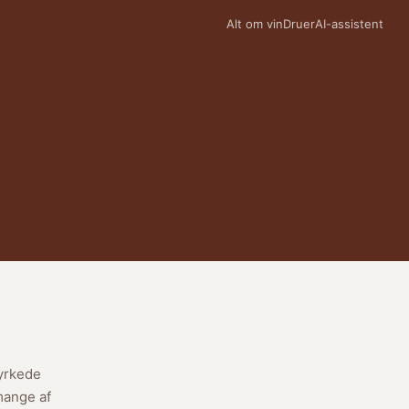
Alt om vin
Druer
AI-assistent
yrkede
ange af