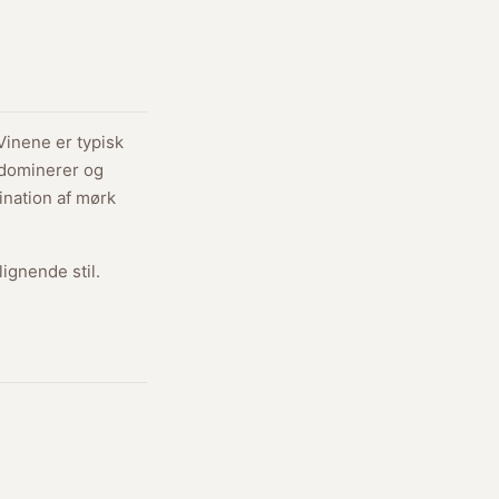
inene er typisk
 dominerer og
ination af mørk
ignende stil.