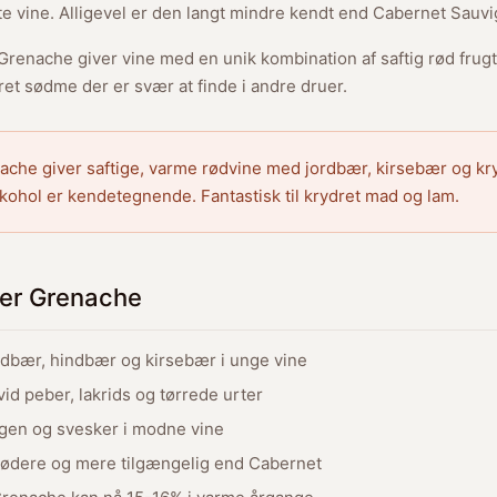
e vine. Alligevel er den langt mindre kendt end Cabernet Sauv
Grenache giver vine med en unik kombination af saftig rød frug
dret sødme der er svær at finde i andre druer.
che giver saftige, varme rødvine med jordbær, kirsebær og kry
lkohol er kendetegnende. Fantastisk til krydret mad og lam.
er Grenache
dbær, hindbær og kirsebær i unge vine
id peber, lakrids og tørrede urter
gen og svesker i modne vine
ødere og mere tilgængelig end Cabernet