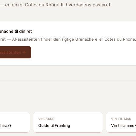
— en enkel Côtes du Rhône til hverdagens pastaret
nache til din ret
 ret — AI-assistenten finder den rigtige Grenache eller Côtes du Rhône
assistenten →
VINLANDE
VIN TIL MAD
hiraz?
Guide til Frankrig
Vin til lamme