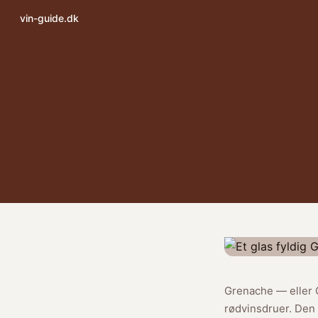
vin-guide.dk
Grenache — eller 
rødvinsdruer. Den 