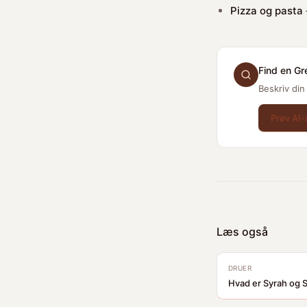
Pizza og pasta
Find en Gre
Beskriv din
Prøv AI-
Læs også
DRUER
Hvad er Syrah og S