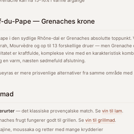
enache kan nå 15-16% i varme årgange
f-du-Pape — Grenaches krone
pe i den sydlige Rhône-dal er Grenaches absolutte toppunkt. V
rah, Mourvèdre og op til 13 forskellige druer — men Grenache
ultatet er kraftfulde, komplekse vine med en karakteristisk komb
og en varm, næsten sødmefuld afslutning.
eyras er mere prisvenlige alternativer fra samme område med l
l mad
erurter
— det klassiske provençalske match. Se
vin til lam
.
ches frugt fungerer godt til grillen. Se
vin til grillmad
.
ajine, moussaka og retter med mange krydderier