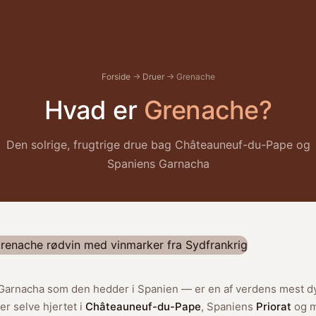
Forside
→
Druer
→ Grenache
Hvad er
Grenache?
Den solrige, frugtrige drue bag Châteauneuf-du-Pape og
Spaniens Garnacha
Garnacha som den hedder i Spanien — er en af verdens mest d
er selve hjertet i
Châteauneuf-du-Pape
, Spaniens
Priorat
og m