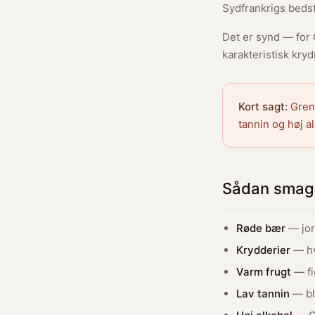
Sydfrankrigs bedst
Det er synd — for 
karakteristisk kry
Kort sagt:
Grena
tannin og høj a
Sådan smag
Røde bær
— jor
Krydderier
— hv
Varm frugt
— fi
Lav tannin
— bl