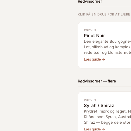
Rødvinsdruer
KLIK PÅ EN DRUE FOR AT LÆR
RØDVIN
Pinot Noir
Den elegante Bourgogne-
Let, silkeblød og komple
røde bær og blomsternote
Læs guide →
Rødvinsdruer — flere
RØDVIN
Syrah / Shiraz
Krydret, mørk og røget. N
Rhône som Syrah, Austra
Shiraz — begge dele stor
Læs guide →