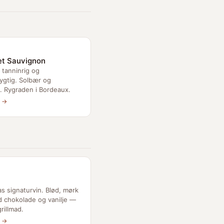
t Sauvignon
, tanninrig og
ygtig. Solbær og
. Rygraden i Bordeaux.
e →
s signaturvin. Blød, mørk
d chokolade og vanilje —
grillmad.
e →