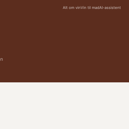
Alt om vin
Vin til mad
AI-assistent
en