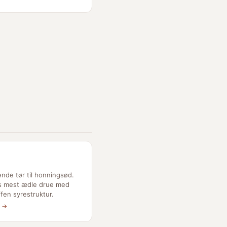
nde tør til honningsød.
s mest ædle drue med
fen syrestruktur.
e →