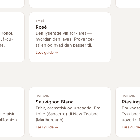
ROSÉ
Rosé
lkohol.
Den lyserøde vin forklaret —
uf-du-
hvordan den laves, Provence-
ne.
stilen og hvad den passer til.
Læs guide →
HVIDVIN
HVIDVIN
Sauvignon Blanc
Riesling
Frisk, aromatisk og urteagtig. Fra
Fra knase
ineralsk
Loire (Sancerre) til New Zealand
Tyskland
alifornien.
(Marlborough).
uovertruf
Læs guide →
Læs guid