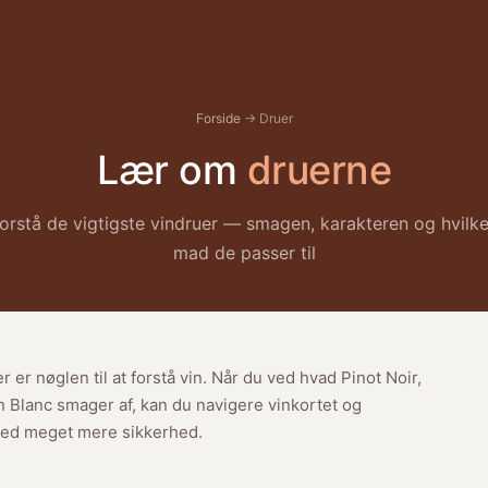
Forside
→ Druer
Lær om
druerne
orstå de vigtigste vindruer — smagen, karakteren og hvilk
mad de passer til
r er nøglen til at forstå vin. Når du ved hvad Pinot Noir,
Blanc smager af, kan du navigere vinkortet og
ed meget mere sikkerhed.