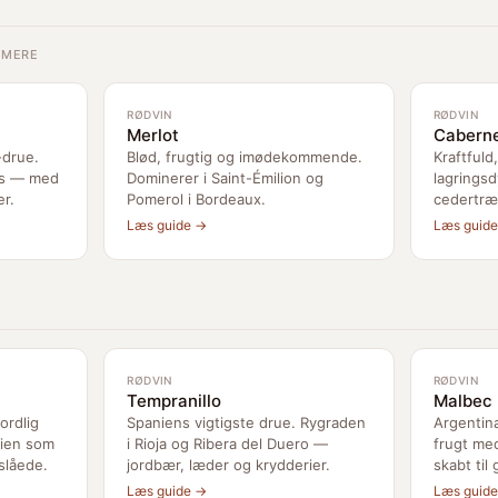
E MERE
RØDVIN
RØDVIN
Merlot
Caberne
drue.
Blød, frugtig og imødekommende.
Kraftfuld
ks — med
Dominerer i Saint-Émilion og
lagringsd
r.
Pomerol i Bordeaux.
cedertræ
Læs guide →
Læs guid
RØDVIN
RØDVIN
Tempranillo
Malbec
ordlig
Spaniens vigtigste drue. Rygraden
Argentina
lien som
i Rioja og Ribera del Duero —
frugt me
slåede.
jordbær, læder og krydderier.
skabt til 
Læs guide →
Læs guid