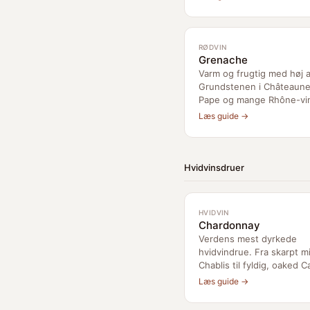
RØDVIN
Grenache
Varm og frugtig med høj a
Grundstenen i Châteaune
Pape og mange Rhône-vi
Læs guide →
Hvidvinsdruer
HVIDVIN
Chardonnay
Verdens mest dyrkede
hvidvindrue. Fra skarpt m
Chablis til fyldig, oaked C
Læs guide →