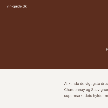
vin-guide.dk
F
At kende de vigtigste drue
Chardonnay og Sauvignon 
supermarkedets hylder m