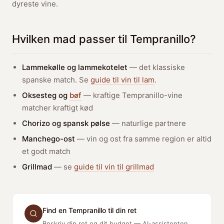
dyreste vine.
Hvilken mad passer til Tempranillo?
Lammekølle og lammekotelet
— det klassiske
spanske match. Se
guide til vin til lam
.
Oksesteg og
bøf
— kraftige Tempranillo-vine
matcher kraftigt kød
Chorizo og spansk pølse
— naturlige partnere
Manchego-ost
— vin og ost fra samme region er altid
et godt match
Grillmad
— se
guide til vin til grillmad
Find en Tempranillo til din ret
Beskriv din ret og dit budget — AI-assistenten