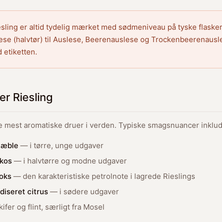
sling er altid tydelig mærket med sødmeniveau på tyske flaske
lese (halvtør) til Auslese, Beerenauslese og Trockenbeerenaus
d etiketten.
r Riesling
de mest aromatiske druer i verden. Typiske smagsnuancer inklud
 æble
— i tørre, unge udgaver
ikos
— i halvtørre og modne udgaver
oks
— den karakteristiske petrolnote i lagrede Rieslings
iseret citrus
— i sødere udgaver
ifer og flint, særligt fra Mosel