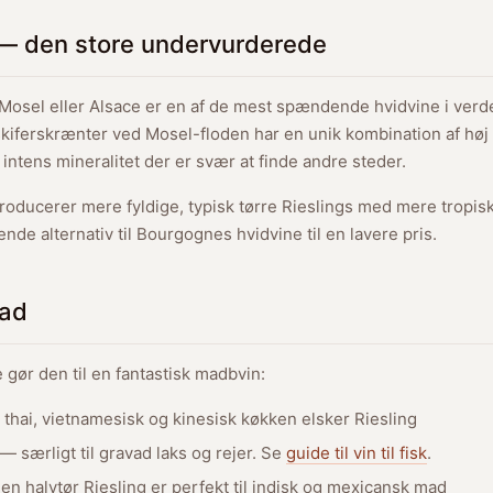
 — den store undervurderede
a Mosel eller Alsace er en af de mest spændende hvidvine i ver
skiferskrænter ved Mosel-floden har en unik kombination af høj 
 intens mineralitet der er svær at finde andre steder.
producerer mere fyldige, typisk tørre Rieslings med mere tropis
nde alternativ til Bourgognes hvidvine til en lavere pris.
mad
 gør den til en fantastisk madbvin:
thai, vietnamesisk og kinesisk køkken elsker Riesling
— særligt til gravad laks og rejer. Se
guide til vin til fisk
.
n halvtør Riesling er perfekt til indisk og mexicansk mad