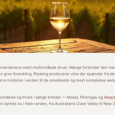
vinverdenens mest misforståede druer. Mange forbinder den med b
n grov forenkling. Riesling producerer vine der spænder fra de
ørre hvidvine i verden til de smukkeste og mest komplekse sø
prindelse og trives i kølige klimaer — Mosel, Rheingau og
Alsac
 dyrkes nu i hele verden, fra Australiens Clare Valley til New 