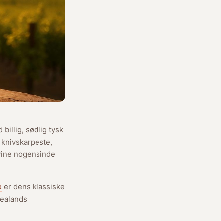
illig, sødlig tysk
 knivskarpeste,
dvine nogensinde
e
er dens klassiske
Zealands