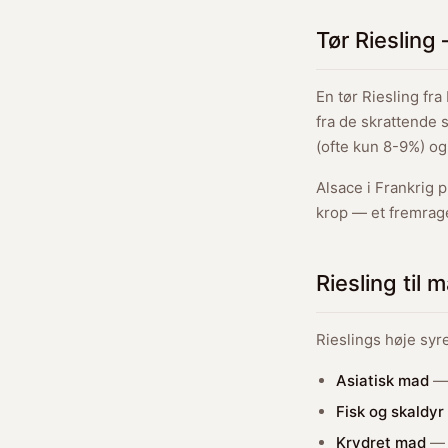
Tør Riesling
En tør Riesling fr
fra de skrattende 
(ofte kun 8-9%) og
Alsace i Frankrig 
krop — et fremrage
Riesling til 
Rieslings høje syre
Asiatisk mad
— 
Fisk og skaldyr
Krydret mad
— e