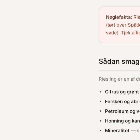
Nøglefakta:
Rie
(tør) over Spät
søde). Tjek alti
Sådan smage
Riesling er en af 
Citrus og grønt
Fersken og abr
Petroleum og v
Honning og kand
Mineralitet
— sk