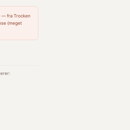
r — fra Trocken
lese (meget
erer: