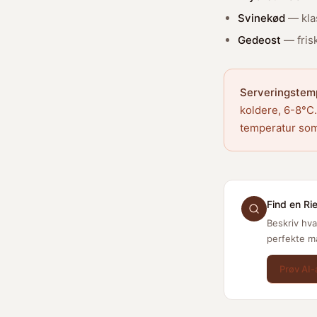
Svinekød
— kla
Gedeost
— fris
Serveringstem
koldere, 6-8°C.
temperatur som
Find en Ries
Beskriv hva
perfekte m
Prøv AI-