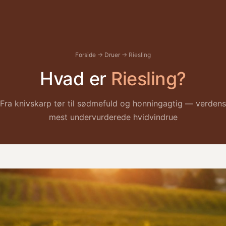
Forside
→
Druer
→ Riesling
Hvad er
Riesling?
Fra knivskarp tør til sødmefuld og honningagtig — verdens
mest undervurderede hvidvindrue