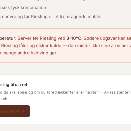
ssisk tysk kombination
k chèvre og tør Riesling er et fremragende match
peratur:
Server tør Riesling ved
8-10°C
. Sødere udgaver kan se
 Riesling tåler og elsker kulde — den mister ikke sine aromaer 
 mange andre hvidvine gør.
ling til din ret
d du skal spise og om du foretrækker tør eller halvtør — AI-assistenten
atch.
assistenten →