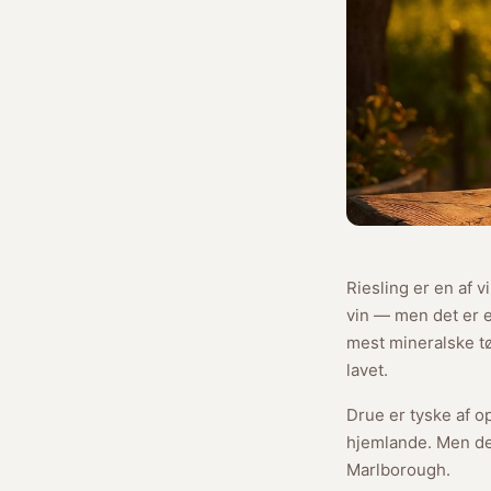
Riesling er en af 
vin — men det er e
mest mineralske t
lavet.
Drue er tyske af o
hjemlande. Men den
Marlborough.