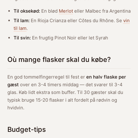
Til oksekød:
En blød
Merlot
eller Malbec fra Argentina
Til lam:
En Rioja Crianza eller Côtes du Rhône. Se
vin
til lam
.
Til svin:
En frugtig Pinot Noir eller let Syrah
Où mange flasker skal du købe?
En god tommelfingerregel til fest er
en halv flaske per
gæst
over en 3-4 timers middag — det svarer til 3-4
glas. Køb lidt ekstra som buffer. Til 30 gæster skal du
typisk bruge 15-20 flasker i alt fordelt på rødvin og
hvidvin.
Budget-tips