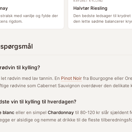
KRYDRET KYLLING
nnay
Halvtør Riesling
australsk med vanilje og fylde der
Den bedste ledsager til krydre
cens rigdom.
den lette sødme balancerer kry
e spørgsmål
ødvin til kylling?
let rødvin med lav tannin. En
Pinot Noir
fra Bourgogne eller Or
aftige rødvine som Cabernet Sauvignon overdøver den delikate k
te vin til kylling til hverdagen?
e blanc
eller en simpel
Chardonnay
til 80-120 kr slår sjældent fe
egge er alsidige og nemme at drikke til de fleste tilberedningsf