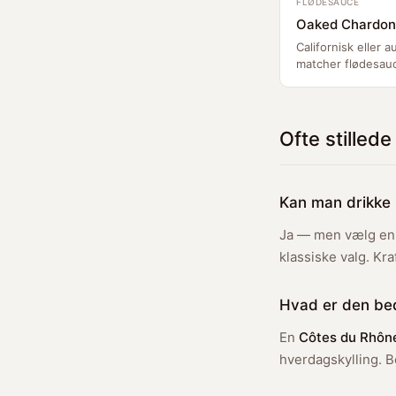
FLØDESAUCE
Oaked Chardo
Californisk eller 
matcher flødesau
Ofte stilled
Kan man drikke r
Ja — men vælg en 
klassiske valg. Kr
Hvad er den beds
En
Côtes du Rhôn
hverdagskylling. B