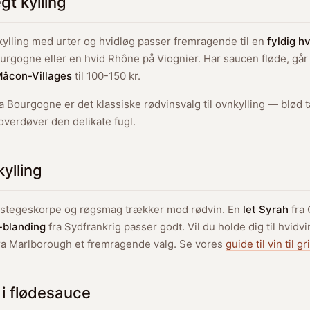
egt kylling
kylling med urter og hvidløg passer fremragende til en
fyldig h
urgogne eller en hvid Rhône på Viognier. Har saucen fløde, går
âcon-Villages
til 100-150 kr.
a Bourgogne er det klassiske rødvinsvalg til ovnkylling — blød 
overdøver den delikate fugl.
 kylling
ed stegeskorpe og røgsmag trækker mod rødvin. En
let Syrah
fra
-blanding
fra Sydfrankrig passer godt. Vil du holde dig til hvidvin
ra Marlborough et fremragende valg. Se vores
guide til vin til g
g i flødesauce