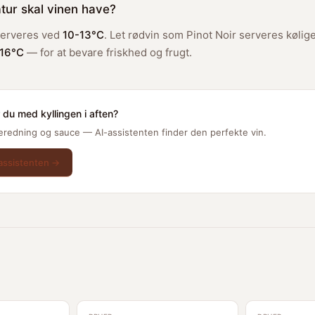
tur skal vinen have?
 serveres ved
10-13°C
. Let rødvin som Pinot Noir serveres kølig
-16°C
— for at bevare friskhed og frugt.
 du med kyllingen i aften?
beredning og sauce — AI-assistenten finder den perfekte vin.
assistenten →