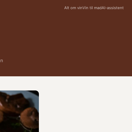
Alt om vin
Vin til mad
AI-assistent
in