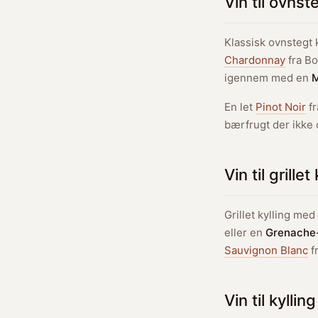
Vin til ovnst
Klassisk ovnstegt 
Chardonnay
fra Bo
igennem med en
M
En let
Pinot Noir
fr
bærfrugt der ikke 
Vin til grillet
Grillet kylling m
eller en
Grenache
Sauvignon Blanc
f
Vin til kyllin