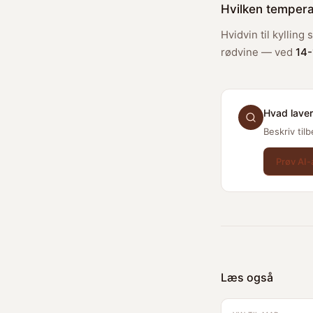
Hvilken tempera
Hvidvin til kylling
rødvine — ved
14
Hvad laver
Beskriv til
Prøv AI-
Læs også