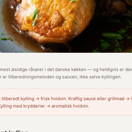
e mest alsidige råvarer i det danske køkken — og heldigvis er d
len er tilberedningsmetoden og saucen, ikke selve kyllingen.
 tilberedt kylling → frisk hvidvin. Kraftig sauce eller grillmad → l
 Kylling med krydderier → aromatisk hvidvin.