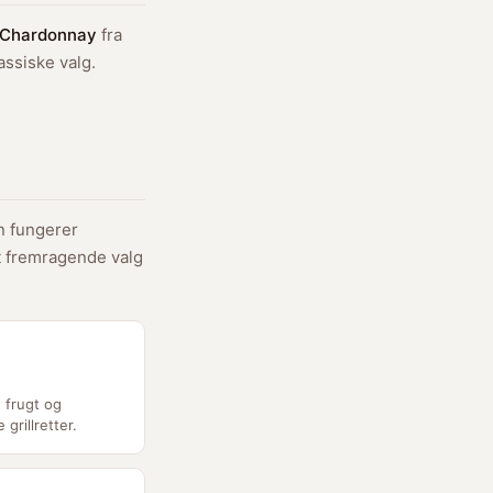
 Chardonnay
fra
assiske valg.
 fungerer
t fremragende valg
 frugt og
 grillretter.