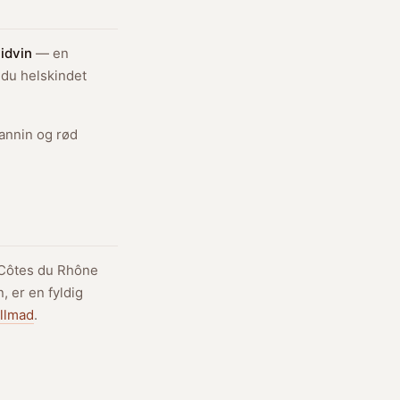
vidvin
— en
 du helskindet
tannin og rød
 Côtes du Rhône
, er en fyldig
rillmad
.