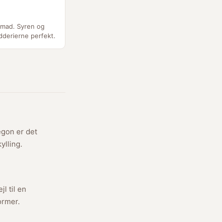
t mad. Syren og
dderierne perfekt.
egon er det
ylling.
jl til en
ormer.