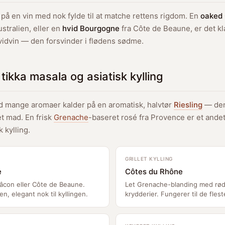
på en vin med nok fylde til at matche rettens rigdom. En
oaked
ustralien, eller en
hvid Bourgogne
fra Côte de Beaune, er det kl
hvidvin — den forsvinder i flødens sødme.
ng tikka masala og asiatisk kylling
ed mange aromaer kalder på en aromatisk, halvtør
Riesling
— den
ret mad. En frisk
Grenache
-baseret rosé fra Provence er et ande
k kylling.
GRILLET KYLLING
e
Côtes du Rhône
âcon eller Côte de Beaune.
Let Grenache-blanding med rød
en, elegant nok til kyllingen.
krydderier. Fungerer til de fleste